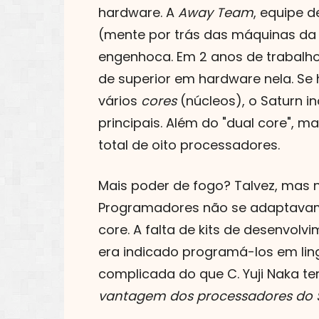
hardware. A
Away Team
, equipe d
(mente por trás das máquinas da 
engenhoca. Em 2 anos de trabalho
de superior em hardware nela. Se
vários
cores
(núcleos), o Saturn 
principais. Além do "dual core", m
total de oito processadores.
Mais poder de fogo? Talvez, mas
Programadores não se adaptavam,
core. A falta de kits de desenvol
era indicado programá-los em l
complicada do que C. Yuji Naka ter
vantagem dos processadores do 