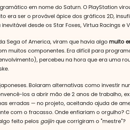
ramático em nome do Saturn. O PlayStation virou
to era ser o provável ápice dos gráficos 2D, insu
inevitável desde os Star Foxes, Virtua Racings e Vi
a Sega of America, viram que havia algo
muito e
 com muitos componentes. Era difícil para programa
senvolvimento), percebeu na hora que era uma rou
ske.
aponeses. Bolaram alternativas como investir nu
l convencê-los a abrir mão de 2 anos de trabalho, 
lhas erradas — no projeto, aceitando ajuda de am
nte com o fracasso. Onde enfiariam o orgulho? 
lgo feito pelos
gaijin
que corrigiram o "mestre"?