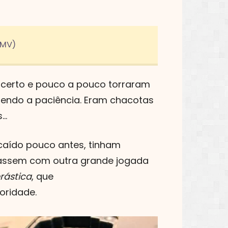
FMV)
m certo e pouco a pouco torraram
endo a paciência. Eram chacotas
..
 caído pouco antes, tinham
assem com outra grande jogada
rástica
, que
oridade.