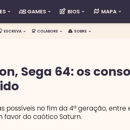
ES
GAMES
BIOS
MAPA
ESCREVA
COLABORE
SOBRE
on, Sega 64: os cons
ido
s possíveis no fim da 4ª geração, entre 
 favor do caótico Saturn.