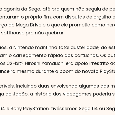
a agonia da Sega, até pra quem não seguiu de 
lantaram o próprio fim, com disputas de orgulho
orço do Mega Drive e o que ele prometia como her
 softhouse pra não quebrar.
s, a Nintendo mantinha total austeridade, ao est
riam o carregamento rápido dos cartuchos. Os o
s 32-bit? Hiroshi Yamauchi era apoio irrestrito a
anceira mesmo durante o boom do novato PlaySta
ríveis, incluindo duas envolvendo algumas das m
do Japão, a história dos videogames poderia ser 
64 e Sony PlayStation, tivéssemos Sega 64 ou Seg