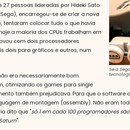
e 27 pessoas lideradas por Hideki Sato
Sega), encarregou-se de criar a nova
, tentaram colocar tudo o que havia
 hoje a maioria dos CPUs trabalham em
inovou com dois processadores
ais dois para gráficos e outros, num
Se a Sega
tecnologi
 não era necessariamente bom.
 otimizando os games para single
vimento também prejudicava. Para que o software
inguagem de montagem (assembly). Não eram to
ia dito que "
só 1 em cada 100 programadores são 
Saturn
".