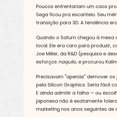
Poucos enfrentariam um caos prog
Sega ficou pra escanteio. Seu méri
transição para 3D. A tendência era 
Quando o Saturn chegou à mesa d
local. Ele era caro para produzir,
Joe Miller, da R&D (pesquisa e de
esforços
naquilo
, e procurou Kalin
Precisavam "apenas" demover os j
pela Silicon Graphics. Seria fáci
E ainda admitir a falha — ou esco
japonesa não é exatamente tolera
marketing nos anos seguintes de a