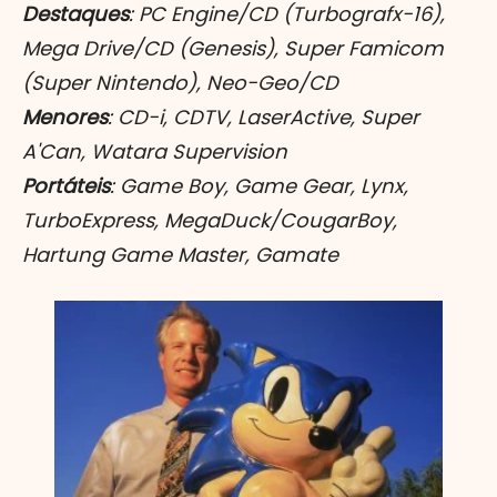
Destaques
: PC Engine/CD (Turbografx-16),
Mega Drive/CD (Genesis), Super Famicom
(Super Nintendo), Neo-Geo/CD
Menores
: CD-i, CDTV, LaserActive, Super
A'Can, Watara Supervision
Portáteis
: Game Boy, Game Gear, Lynx,
TurboExpress, MegaDuck/CougarBoy,
Hartung Game Master, Gamate