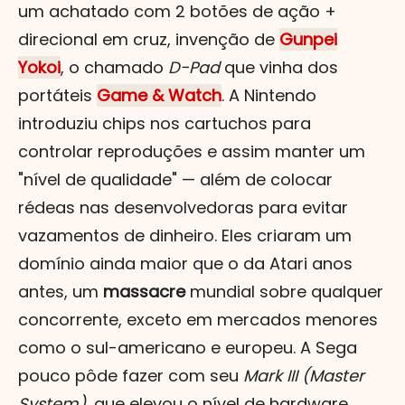
um achatado com 2 botões de ação +
direcional em cruz, invenção de
Gunpei
Yokoi
, o chamado
D-Pad
que vinha dos
portáteis
Game & Watch
. A Nintendo
introduziu chips nos cartuchos para
controlar reproduções e assim manter um
"nível de qualidade" — além de colocar
rédeas nas desenvolvedoras para evitar
vazamentos de dinheiro. Eles criaram um
domínio ainda maior que o da Atari anos
antes, um
massacre
mundial sobre qualquer
concorrente, exceto em mercados menores
como o sul-americano e europeu. A Sega
pouco pôde fazer com seu
Mark III (Master
System)
, que elevou o nível de hardware