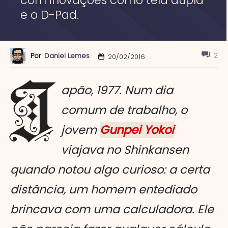
e o D-Pad.
2
Por
Daniel Lemes
20/02/2016
J
apão, 1977. Num dia
comum de trabalho, o
jovem
Gunpei Yokoi
viajava no
Shinkansen
quando notou algo curioso: a certa
distância, um homem entediado
brincava com uma calculadora. Ele