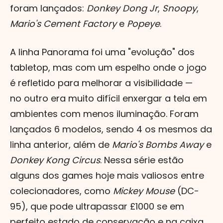
foram lançados:
Donkey Dong Jr
,
Snoopy
,
Mario's Cement Factory
e
Popeye
.
A linha Panorama foi uma "evolução" dos
tabletop, mas com um espelho onde o jogo
é refletido para melhorar a visibilidade —
no outro era muito difícil enxergar a tela em
ambientes com menos iluminação. Foram
lançados 6 modelos, sendo 4 os mesmos da
linha anterior, além de
Mario's Bombs Away
e
Donkey Kong Circus
. Nessa série estão
alguns dos games hoje mais valiosos entre
colecionadores, como
Mickey Mouse
(DC-
95), que pode ultrapassar £1000 se em
perfeito estado de conservação e na caixa.