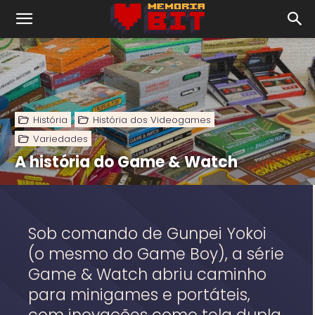
História
História dos Videogames
Variedades
A história do Game & Watch
Sob comando de Gunpei Yokoi
(o mesmo do Game Boy), a série
Game & Watch abriu caminho
para minigames e portáteis,
com inovações como tela dupla