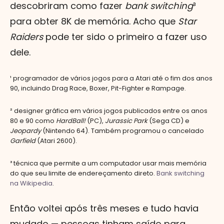
descobriram como fazer
bank switching
³
para obter 8K de memória. Acho que
Star
Raiders
pode ter sido o primeiro a fazer uso
dele.
¹ programador de vários jogos para a Atari até o fim dos anos
90, incluindo Drag Race, Boxer, Pit-Fighter e Rampage.
² designer gráfica em vários jogos publicados entre os anos
80 e 90 como
HardBall!
(PC),
Jurassic Park
(Sega CD) e
Jeopardy
(Nintendo 64). Também programou o cancelado
Garfield
(Atari 2600).
³ técnica que permite a um computador usar mais memória
do que seu limite de endereçamento direto.
Bank switching
na Wikipedia
.
Então voltei após três meses e tudo havia
mudado — pessoas tinham saído para