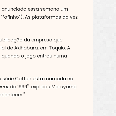
oi anunciado essa semana um
"fofinho"). As plataformas da vez
publicação da empresa que
l de Akihabara, em Tóquio. A
s, quando o jogo entrou numa
a série Cotton está marcada na
inal
, de 1999", explicou Maruyama.
acontecer.
"