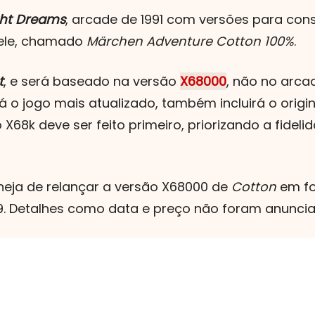
ght Dreams
, arcade de 1991 com versões para co
nele, chamado
Märchen Adventure Cotton 100%
.
t
, e será baseado na versão
X68000
, não no arc
o jogo mais atualizado, também incluirá o origin
 X68k deve ser feito primeiro, priorizando a fidel
neja de relançar a versão X68000 de
Cotton
em fo
9. Detalhes como data e preço não foram anuncia