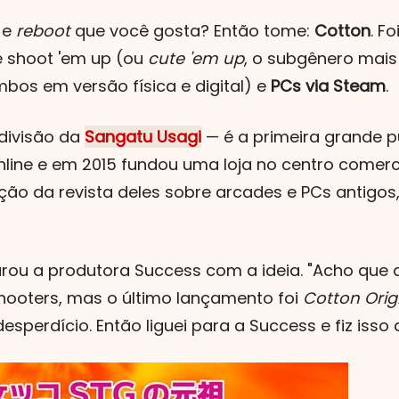
e
reboot
que você gosta? Então tome:
Cotton
. F
de shoot 'em up (ou
cute 'em up
, o subgênero mais 
bos em versão física e digital) e
PCs via Steam
.
divisão da
Sangatu Usagi
— é a primeira grande 
ne e em 2015 fundou uma loja no centro comercia
ição da revista deles sobre arcades e PCs antigo
rou a produtora Success com a ideia. "
Acho que 
shooters, mas o último lançamento foi
Cotton Orig
sperdício. Então liguei para a Success e fiz isso 