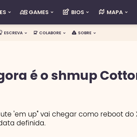
ES
GAMES
BIOS
MAPA
ESCREVA
COLABORE
SOBRE
gora é o shmup Cotto
"cute 'em up" vai chegar como reboot do
ata definida.