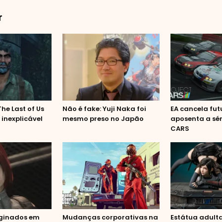
r
he Last of Us
Não é fake: Yuji Naka foi
EA cancela fut
 inexplicável
mesmo preso no Japão
aposenta a sér
CARS
ginados em
Mudanças corporativas na
Estátua adulta