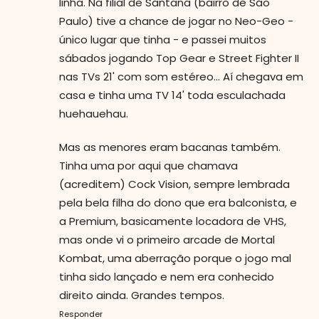
linha. Na filial de Santana (bairro de São
Paulo) tive a chance de jogar no Neo-Geo -
único lugar que tinha - e passei muitos
sábados jogando Top Gear e Street Fighter II
nas TVs 21' com som estéreo... Aí chegava em
casa e tinha uma TV 14' toda esculachada
huehauehau.
Mas as menores eram bacanas também.
Tinha uma por aqui que chamava
(acreditem) Cock Vision, sempre lembrada
pela bela filha do dono que era balconista, e
a Premium, basicamente locadora de VHS,
mas onde vi o primeiro arcade de Mortal
Kombat, uma aberração porque o jogo mal
tinha sido lançado e nem era conhecido
direito ainda. Grandes tempos.
Responder