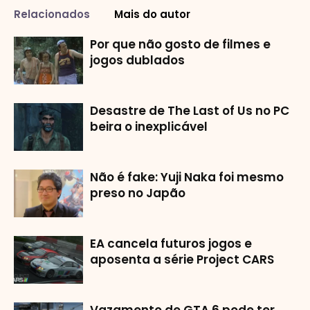
Relacionados
Mais do autor
Por que não gosto de filmes e
jogos dublados
Desastre de The Last of Us no PC
beira o inexplicável
Não é fake: Yuji Naka foi mesmo
preso no Japão
EA cancela futuros jogos e
aposenta a série Project CARS