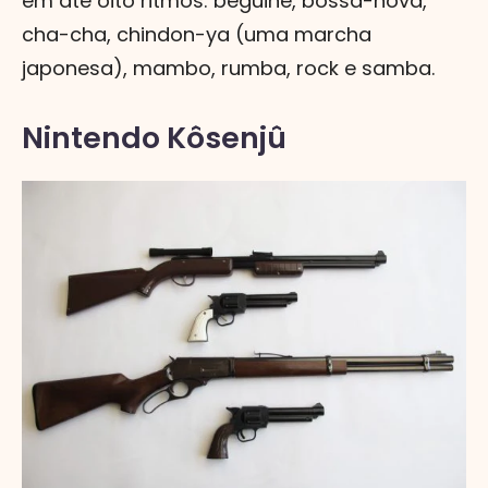
em até oito ritmos: beguine, bossa-nova,
cha-cha, chindon-ya (uma marcha
japonesa), mambo, rumba, rock e samba.
Nintendo Kôsenjû