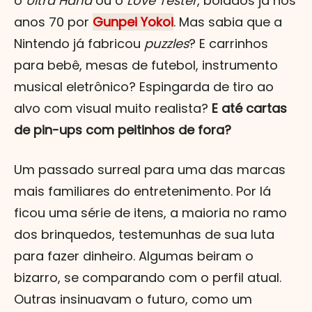
o
Ultra Hand
ou o
Love Tester
, bolados já nos
anos 70 por
Gunpei Yokoi
. Mas sabia que a
Nintendo já fabricou
puzzles
? E carrinhos
para bebê, mesas de futebol, instrumento
musical eletrônico? Espingarda de tiro ao
alvo com visual muito realista?
E até cartas
de pin-ups com peitinhos de fora?
Um passado surreal para uma das marcas
mais familiares do entretenimento. Por lá
ficou uma série de itens, a maioria no ramo
dos brinquedos, testemunhas de sua luta
para fazer dinheiro. Algumas beiram o
bizarro, se comparando com o perfil atual.
Outras insinuavam o futuro, como um