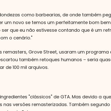
edondezas como barbearias, de onde também p
er um novo se temos um perfeitamente bom bem ali?
o ser que eu não estivesse contando que é um ref
om o cenário."
s remasters, Grove Street, usaram um programa de
scartou também retoques humanos – seria quase 
 de 100 mil arquivos.
 ingredientes "clássicos" de GTA. Mas devido a qu
es nas versões remasterizadas. Também segundo 