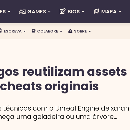
ES
GAMES
BIOS
MAPA
ESCREVA
COLABORE
SOBRE
ogos reutilizam asset
cheats originais
 técnicas com o Unreal Engine deixaram 
eça uma geladeira ou uma árvore...