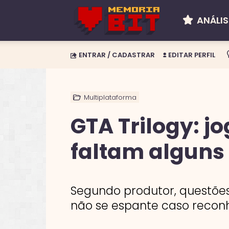
ANÁLIS
Memória
ENTRAR / CADASTRAR
EDITAR PERFIL
BIT
Multiplataforma
GTA Trilogy: j
faltam alguns 
Segundo produtor, questões
não se espante caso reconh