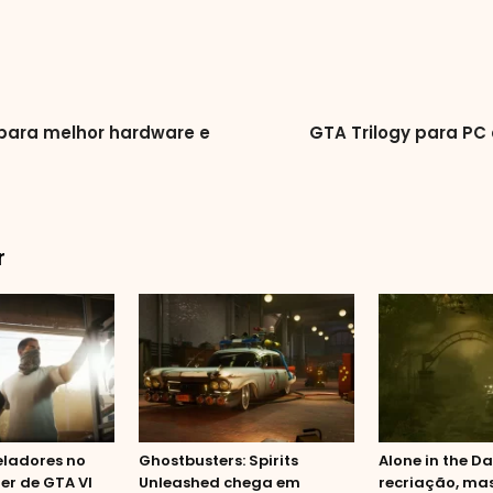
para melhor hardware e
GTA Trilogy para PC
r
eladores no
Ghostbusters: Spirits
Alone in the D
ler de GTA VI
Unleashed chega em
recriação, ma