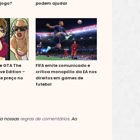
jogo?
podem ajudar
de GTA The
FIFA emite comunicado e
ive Edition –
critica monopólio da EA nos
e preço no
direitos em games de
futebol
ia nossas
regras de comentários
. Ao