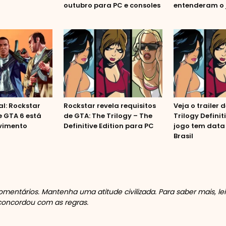
]
outubro para PC e consoles
entenderam o 
al: Rockstar
Rockstar revela requisitos
Veja o trailer 
 GTA 6 está
de GTA: The Trilogy – The
Trilogy Definit
vimento
Definitive Edition para PC
jogo tem data 
Brasil
mentários. Mantenha uma atitude civilizada. Para saber mais, le
 concordou com as regras.