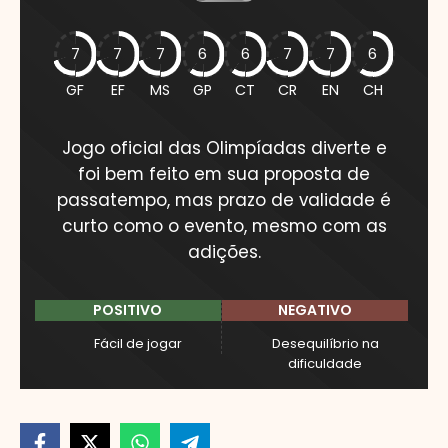
7
7
7
6
6
7
7
6
GF
EF
MS
GP
CT
CR
EN
CH
Jogo oficial das Olimpíadas diverte e
foi bem feito em sua proposta de
passatempo, mas prazo de validade é
curto como o evento, mesmo com as
adições.
POSITIVO
NEGATIVO
Fácil de jogar
Desequilíbrio na
dificuldade