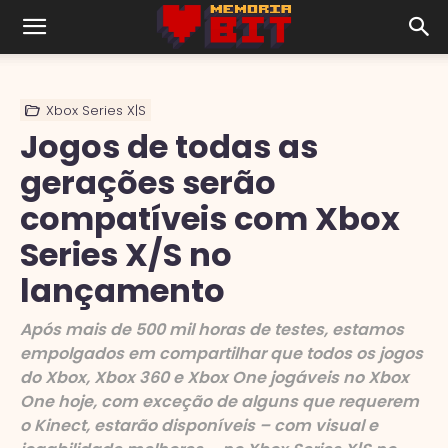
Xbox Series X|S
Jogos de todas as
gerações serão
compatíveis com Xbox
Series X/S no
lançamento
Após mais de 500 mil horas de testes, estamos
empolgados em compartilhar que todos os jogos
do Xbox, Xbox 360 e Xbox One jogáveis no Xbox
One hoje, com exceção de alguns que requerem
o Kinect, estarão disponíveis – com visual e