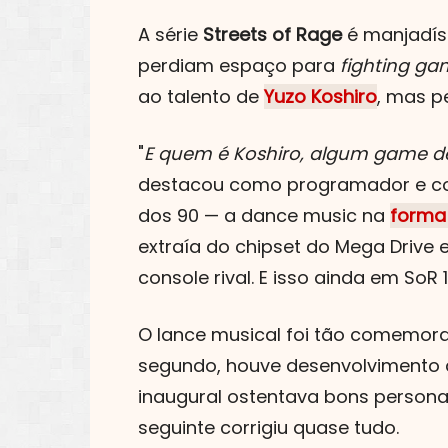
A série
Streets of Rage
é manjadís
perdiam espaço para
fighting ga
ao talento de
Yuzo Koshiro
, mas p
"
E quem é Koshiro, algum game d
destacou como programador e com
dos 90 — a dance music na
forma
extraía do chipset do Mega Drive 
console rival. E isso ainda em SoR 
O lance musical foi tão comemora
segundo, houve desenvolvimento
inaugural ostentava bons person
seguinte corrigiu quase tudo.