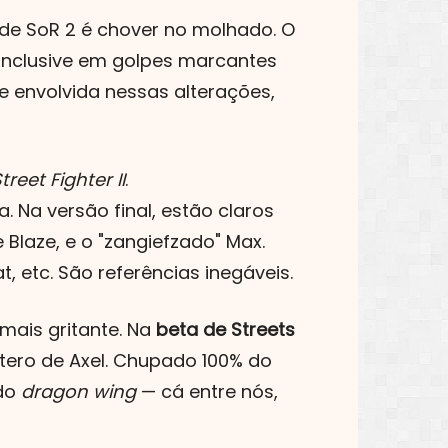
ou
para
 de SoR 2 é chover no molhado. O
diminuir
baixo
 inclusive em golpes marcantes
o
para
e envolvida nessas alterações,
volume.
aumentar
ou
treet Fighter II
.
diminuir
 Na versão final, estão claros
o
 Blaze, e o "zangiefzado" Max.
volume.
 etc. São referências inegáveis.
mais gritante. Na
beta de Streets
tero de Axel. Chupado 100% do
 do
dragon wing
— cá entre nós,