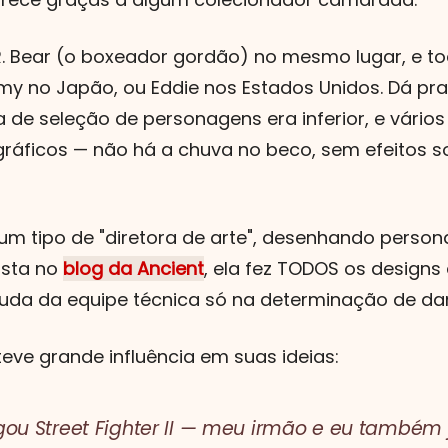
R. Bear (o boxeador gordão) no mesmo lugar, e 
y no Japão, ou Eddie nos Estados Unidos. Dá pra
de seleção de personagens era inferior, e vários
gráficos — não há a chuva no beco, sem efeitos s
i um tipo de "diretora de arte", desenhando perso
ista no
blog da Ancient
, ela fez TODOS os designs
uda da equipe técnica só na determinação de dan
 teve grande influência em suas ideias:
gou Street Fighter II — meu irmão e eu també