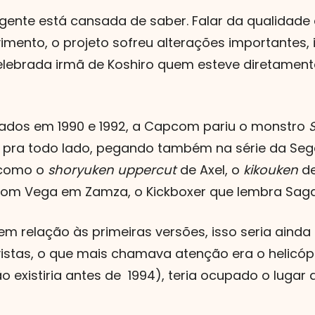
gente está cansada de saber. Falar da qualidade
imento, o projeto sofreu alterações importantes,
elebrada irmã de Koshiro quem esteve diretament
nçados em 1990 e 1992, a Capcom pariu o monstro
S
s pra todo lado, pegando também na série da Sega.
 como o
shoryuken
uppercut
de Axel, o
kikouken
de
 com Vega em Zamza, o Kickboxer que lembra Sagat,
 relação às primeiras versões, isso seria ainda 
vistas, o que mais chamava atenção era o helicóp
 existiria antes de 1994), teria ocupado o lugar