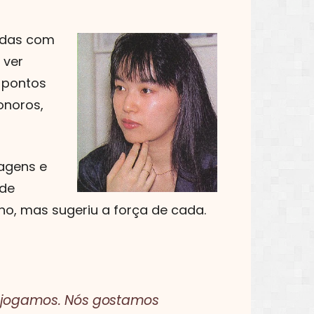
todas com
 ver
 pontos
onoros,
nagens e
 de
o, mas sugeriu a força de cada.
m jogamos. Nós gostamos