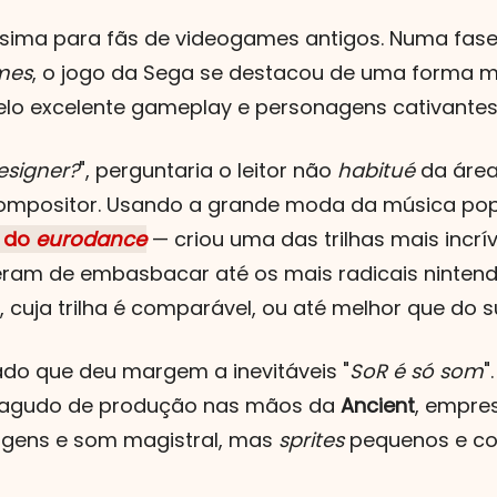
sima para fãs de videogames antigos. Numa fase
mes
, o jogo da Sega se destacou de uma forma 
elo excelente gameplay e personagens cativantes
esigner?
", perguntaria o leitor não
habitué
da área
positor. Usando a grande moda da música pop n
 do
eurodance
— criou uma das trilhas mais incrív
eram de embasbacar até os mais radicais nintendi
1, cuja trilha é comparável, ou até melhor que do 
do que deu margem a inevitáveis "
SoR é só som
"
 agudo de produção nas mãos da
Ancient
, empres
agens e som magistral, mas
sprites
pequenos e co