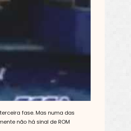
terceira fase. Mas numa das
izmente não há sinal de ROM