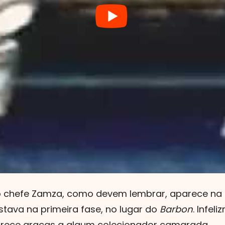
, o chefe Zamza, como devem lembrar, aparece na 
estava na primeira fase, no lugar do
Barbon
. Infel
arece graças a algum colecionador camarada.