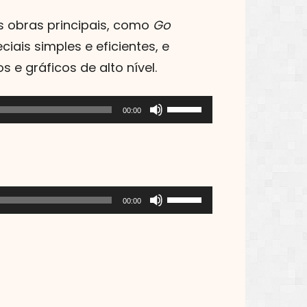
 obras principais, como
Go
ais simples e eficientes, e
s e gráficos de alto nível.
Use
00:00
as
setas
para
cima
Use
00:00
ou
as
para
setas
baixo
para
para
cima
aumentar
ou