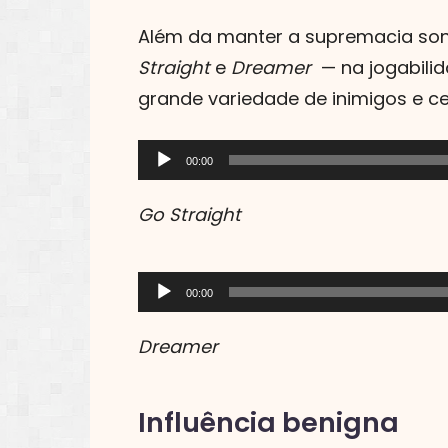
Além da manter a supremacia son
Straight
e
Dreamer
— na jogabilid
grande variedade de inimigos e cená
Tocador
00:00
de
Go Straight
áudio
Tocador
00:00
de
Dreamer
áudio
Influência benigna