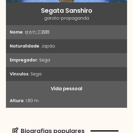
Segata Sanshiro
garoto-propaganda
Nome
:
せがた三四郎
Naturalidade
:
Japão
Empregador
:
Sega
Vínculos
:
Sega
Vida pessoal
Altura
:
1.80 m
Biografias populares