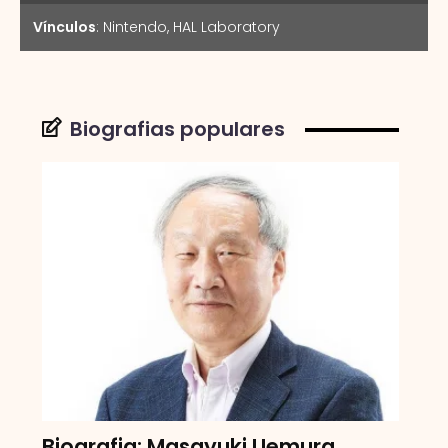
Vínculos
:
Nintendo
,
HAL Laboratory
Biografias populares
Biografia: Masayuki Uemura