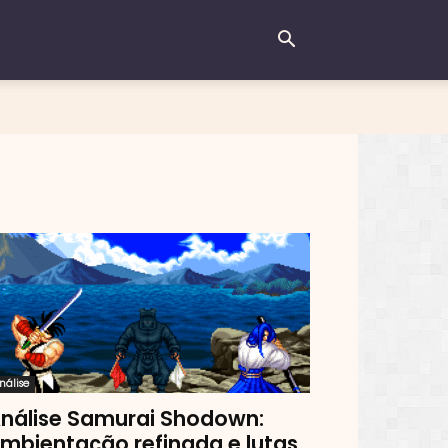
nálise
nálise Samurai Shodown:
mbientação refinada e lutas