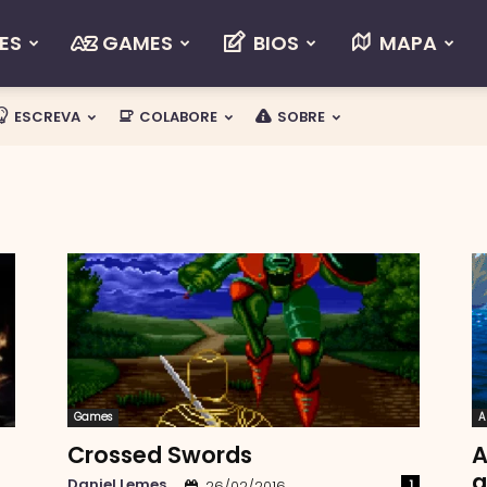
ES
GAMES
BIOS
MAPA
ESCREVA
COLABORE
SOBRE
Games
A
Crossed Swords
A
a
Daniel Lemes
1
26/02/2016