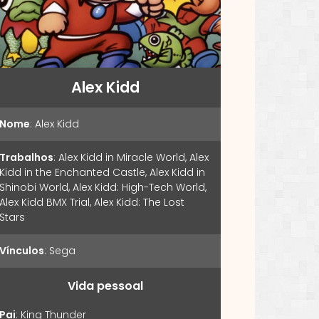
Alex Kidd
Nome
:
Alex Kidd
Trabalhos
:
Alex Kidd in Miracle World
,
Alex
Kidd in the Enchanted Castle
,
Alex Kidd in
Shinobi World
,
Alex Kidd: High-Tech World
,
Alex Kidd BMX Trial
,
Alex Kidd: The Lost
Stars
Vínculos
:
Sega
Vida pessoal
Pai
:
King Thunder