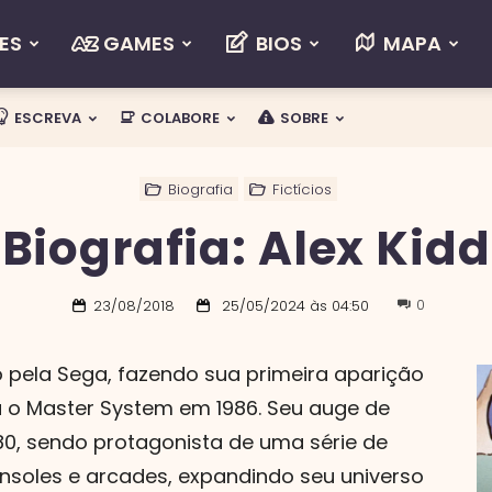
ES
GAMES
BIOS
MAPA
ESCREVA
COLABORE
SOBRE
Biografia
Fictícios
Biografia: Alex Kidd
0
23/08/2018
25/05/2024 às 04:50
pela Sega, fazendo sua primeira aparição
ra o Master System em 1986. Seu auge de
 80, sendo protagonista de uma série de
soles e arcades, expandindo seu universo