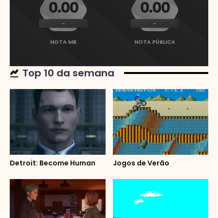
0.00
0.00
-
-
NOTA MB
NOTA PÚBLICA
Top 10 da semana
Detroit: Become Human
Jogos de Verão