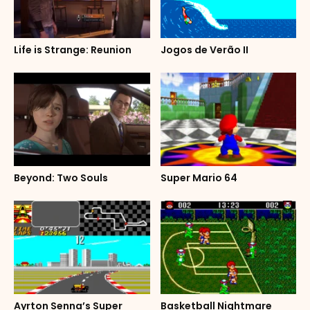
Life is Strange: Reunion
Jogos de Verão II
Beyond: Two Souls
Super Mario 64
Ayrton Senna’s Super
Basketball Nightmare