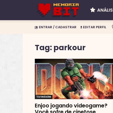
ANÁLIS
Memória
ENTRAR / CADASTRAR
EDITAR PERFIL
BIT
Tag: parkour
Variedades
Enjoo jogando videogame?
Você sofre de cinetose