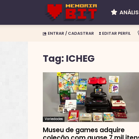
ANÁLIS
Memória
ENTRAR / CADASTRAR
EDITAR PERFIL
BIT
Tag: ICHEG
Variedades
Museu de games adquire
coleção com quase 7 mil iten