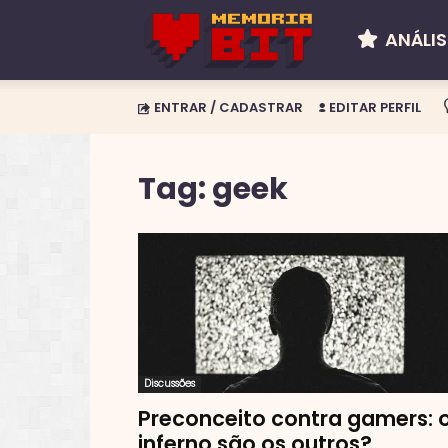
ANÁLIS
Memória
ENTRAR / CADASTRAR
EDITAR PERFIL
BIT
Tag: geek
Discussões
Preconceito contra gamers: 
inferno são os outros?