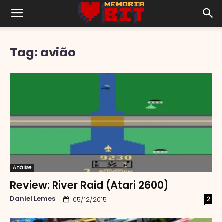
Tag: avião
Análise
Review: River Raid (Atari 2600)
Daniel Lemes
2
05/12/2015