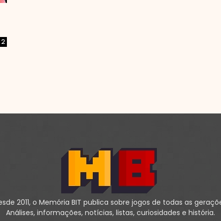
2
sde 2011, o Memória BIT publica sobre jogos de todas as geraçõ
Análises, informações, notícias, listas, curiosidades e história.