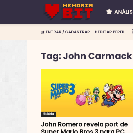
ANÁLIS
Memória
ENTRAR / CADASTRAR
EDITAR PERFIL
BIT
Tag: John Carmack
História
John Romero revela port de
Super Mario Bros 3 para PC