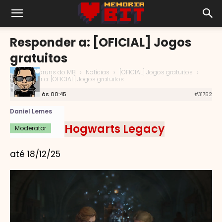
Responder a: [OFICIAL] Jogos
gratuitos
Início
›
Fóruns do MB
›
Notícias
›
[OFICIAL] Jogos gratuitos
›
Responder a: [OFICIAL] Jogos gratuitos
12/12/2025 às 00:45
#31752
Daniel Lemes
Hogwarts Legacy
Moderator
até 18/12/25