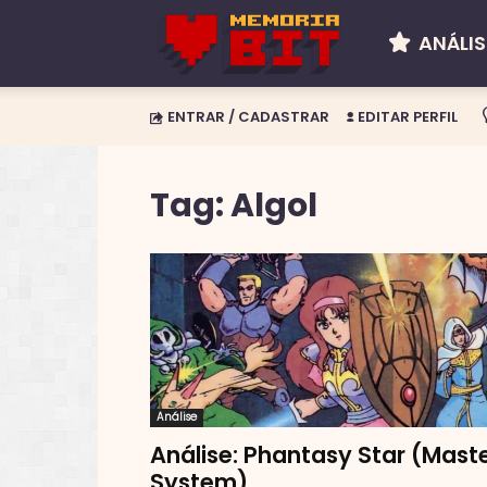
ANÁLIS
Memória
ENTRAR / CADASTRAR
EDITAR PERFIL
BIT
Tag: Algol
Análise
Análise: Phantasy Star (Mast
System)